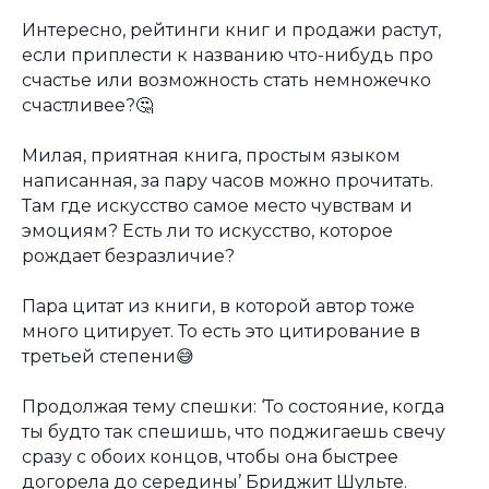
Интересно, рейтинги книг и продажи растут,
если приплести к названию что-нибудь про
счастье или возможность стать немножечко
счастливее?🤔
⠀
Милая, приятная книга, простым языком
написанная, за пару часов можно прочитать.
Там где искусство самое место чувствам и
эмоциям? Есть ли то искусство, которое
рождает безразличие?
⠀
Пара цитат из книги, в которой автор тоже
много цитирует. То есть это цитирование в
третьей степени😅
⠀
Продолжая тему спешки: ‘То состояние, когда
ты будто так спешишь, что поджигаешь свечу
сразу с обоих концов, чтобы она быстрее
догорела до середины’ Бриджит Шульте.