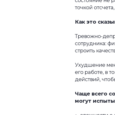
состояние не р
точкой отсчета
Как это сказ
Тревожно-депр
сотрудника: фи
строить качест
Ухудшение мен
его работе, в 
действий, чтоб
Чаще всего с
могут испыты