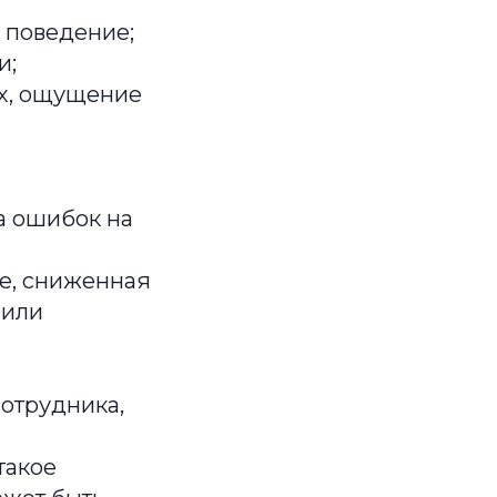
 поведение;
и;
ах, ощущение
а ошибок на
ше, сниженная
сили
сотрудника,
такое