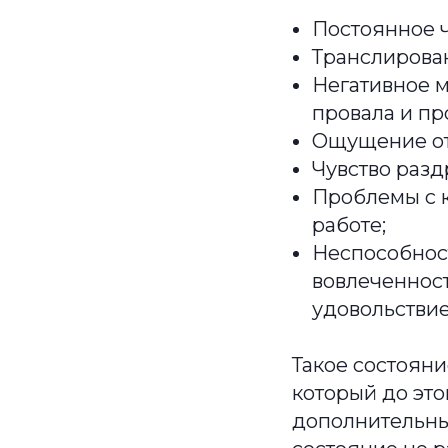
Постоянное ч
Транслирова
Негативное м
провала и пр
Ощущение отс
Чувство разд
Проблемы с 
работе;
Неспособност
вовлеченност
удовольствие,
Такое состояни
который до это
дополнительные