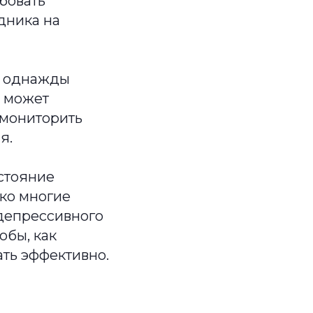
бовать
дника на
т однажды
о может
 мониторить
я.
стояние
ако многие
депрессивного
обы, как
ать эффективно.