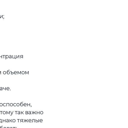
и;
ентрация
м объемом
аче.
доспособен,
этому так важно
днако тяжелые