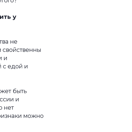
угого?
ить у
тва не
и свойственны
и и
 с едой и
жет быть
ссии и
о нет
ризнаки можно