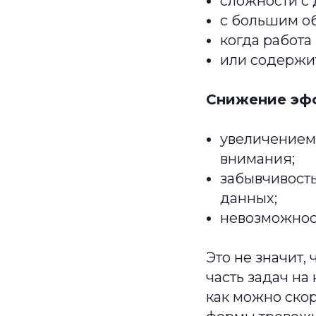
сложности с
с большим о
когда работа
или содержи
Снижение эфф
увеличением 
внимания;
забывчивост
данных;
невозможност
Это не значит,
часть задач на
как можно ско