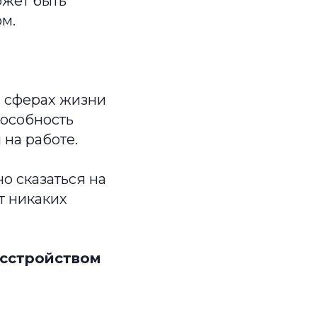
ожет быть
ом.
х сферах жизни
пособность
 на работе.
о сказаться на
т никаких
асстройством