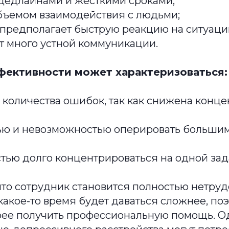
 дедлайнами и жесткими сроками;
бъемом взаимодействия с людьми;
 предполагает быструю реакцию на ситуаци
т много устной коммуникации.
ективности может характеризоваться:
количества ошибок, так как снижена конц
ью и невозможностью оперировать больши
ью долго концентрироваться на одной зад
 что сотрудник становится полностью нетру
 какое-то время будет даваться сложнее, по
рее получить профессиональную помощь. О