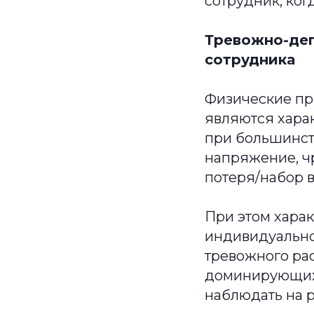
сотрудник, ког
Тревожно-деп
сотрудника
Физические пр
являются харак
при большинст
напряжение, ч
потеря/набор в
При этом хара
индивидуально
тревожного рас
доминирующих 
наблюдать на р