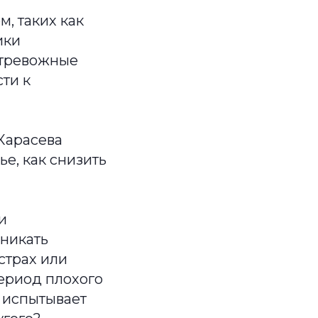
, таких как
ики
 тревожные
ти к
Карасева
е, как снизить
и
зникать
страх или
ериод плохого
о испытывает