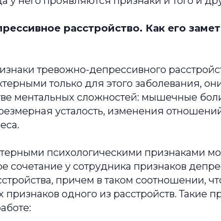
да у него проявляются признаки и того и др
рессивное расстройство. Как его замет
изнаки тревожно-депрессивного расстройс
терными только для этого заболевания, он
ве ментальных сложностей: мышечные бол
резмерная усталость, изменения отношений
еса.
ктерными психологическими признаками мо
е сочетание у сотрудника признаков депре
стройства, причем в таком соотношении, чт
признаков одного из расстройств. Такие п
аботе: