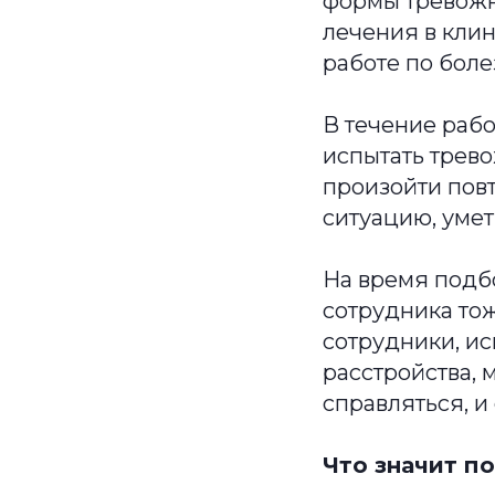
формы тревожн
лечения в клин
работе по боле
В течение раб
испытать трево
произойти пов
ситуацию, умет
На время подб
сотрудника то
сотрудники, и
расстройства, 
справляться, и
Что значит п